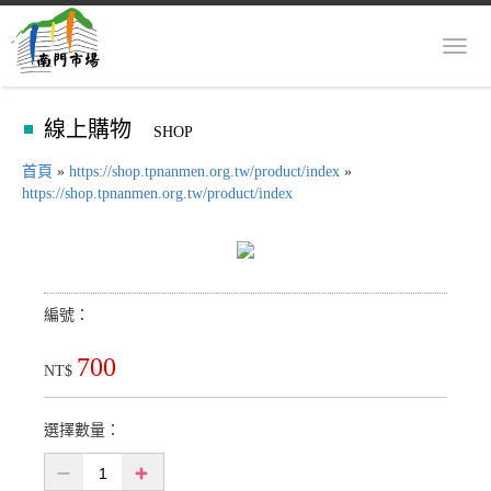
Toggl
navig
線上購物
SHOP
首頁
»
https://shop.tpnanmen.org.tw/product/index
»
https://shop.tpnanmen.org.tw/product/index
編號：
700
NT$
選擇數量：